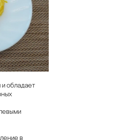
м и обладает
вных
олевыми
ление в