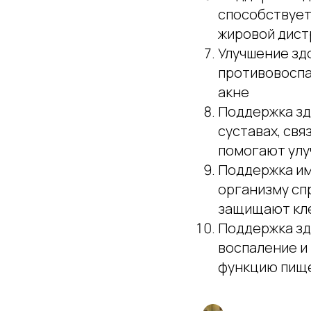
способствует
жировой дист
Улучшение зд
противовоспа
акне
Поддержка зд
суставах, св
помогают улу
Поддержка им
организму сп
защищают кле
Поддержка зд
воспаление и 
функцию пищ