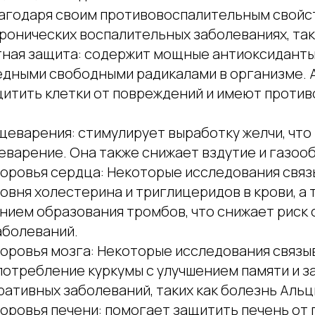
агодаря своим противовоспалительным свойс
ронических воспалительных заболеваниях, так
ная защита: содержит мощные антиоксиданты
едными свободными радикалами в организме.
итить клетки от повреждений и имеют проти
щеварения: стимулирует выработку желчи, что
еварение. Она также снижает вздутие и газоо
оровья сердца: Некоторые исследования связ
овня холестерина и триглицеридов в крови, а 
ием образования тромбов, что снижает риск 
аболеваний.
оровья мозга: Некоторые исследования связ
потребление куркумы с улучшением памяти и з
ативных заболеваний, таких как болезнь Аль
оровья печени: помогает защитить печень от