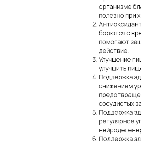
организме бл
полезно при х
Антиоксидант
борются с вр
помогают защ
действие.
Улучшение пи
улучшить пищ
Поддержка зд
снижением ур
предотвращен
сосудистых з
Поддержка зд
регулярное у
нейродегенер
Поддержка зд