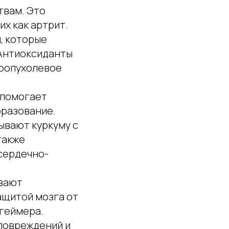
твам. Это
их как артрит.
, которые
 Антиоксиданты
воопухолевое
 помогает
бразование.
ывают куркуму с
также
сердечно-
ывают
ащитой мозга от
цгеймера.
 повреждений и