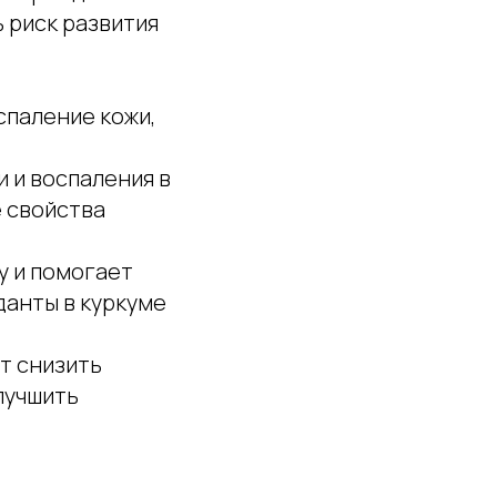
 риск развития
паление кожи,
 и воспаления в
е свойства
у и помогает
данты в куркуме
т снизить
лучшить