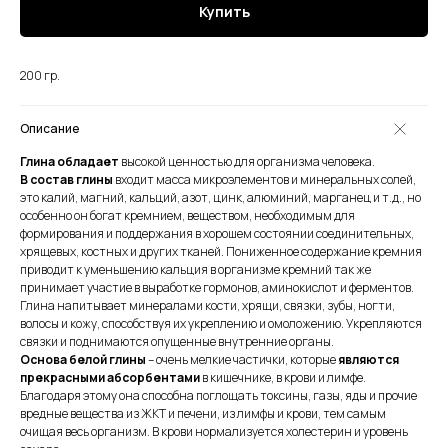
Купить
200 гр.
Описание
Глина обладает
высокой ценностью для организма человека.
В состав глины
входит масса микроэлементов и минеральных солей,
это калий, магний, кальций, азот, цинк, алюминий, марганец и т.д., но
особенно он богат кремнием, веществом, необходимым для
формирования и поддержания в хорошем состоянии соединительных,
хрящевых, костных и других тканей. Пониженное содержание кремния
приводит к уменьшению кальция в организме кремний так же
принимает участие в выработке гормонов, аминокислот и ферментов.
Глина напитывает минералами кости, хрящи, связки, зубы, ногти,
волосы и кожу, способствуя их укреплению и омоложению. Укрепляются
связки и поднимаются опущенные внутренние органы.
Основа белой глины
– очень мелкие частички, которые
являются
прекрасными абсорбентами
в кишечнике, в крови и лимфе.
Благодаря этому она способна поглощать токсины, газы, яды и прочие
вредные вещества из ЖКТ и печени, из лимфы и крови, тем самым
очищая весь организм. В крови нормализуется холестерин и уровень