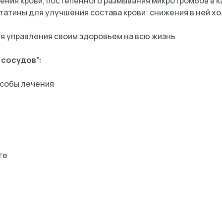
ения крови, постепенного размывания микротромбов в к
статины для улучшения состава крови: снижения в ней х
ия управления своим здоровьем на всю жизнь
 сосудов”:
особы лечения
ге