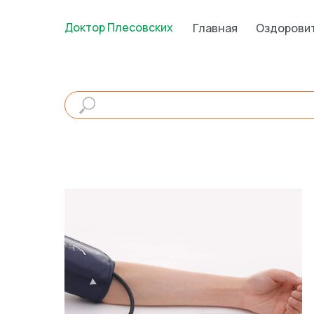
Доктор Плесовских
Главная
Оздорови