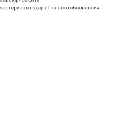
апиллярной сети
олестерина и сахара. Полного обновления