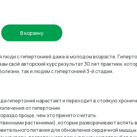
В корзину
я люди с гипертонией даже в молодом возрасте. Гиперт
м свой авторский курс результат 30 лет практики, кото
болезни, так и людям с гипертонией 3-й стадии.
огда гипертония нарастает и переходит в стойкую хрони
излечения от гипертонии
гораздо проще, чем это принято считать.
твенными растениями), которые разворачивают вспять 
вительного питания для обновления сердечной мышцы и